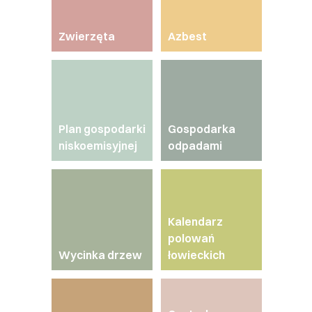
Ekologia i Środowisko
Zwierzęta
Azbest
Polityka Społeczna
Kontakt z nami
Plan gospodarki
Gospodarka
niskoemisyjnej
odpadami
Kalendarz
polowań
Wycinka drzew
łowieckich