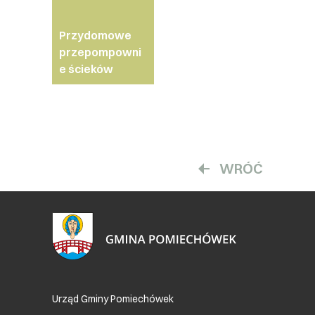
Przydomowe
przepompowni
e ścieków
WRÓĆ
Urząd Gminy Pomiechówek