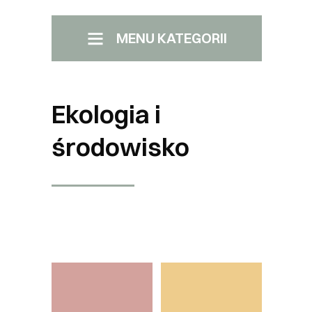
MENU KATEGORII
Menu Boczne
Pomiechówek
Ekologia i
Samorząd Załatw sprawę
środowisko
Transport
...
Kultura i edukacja
Kino