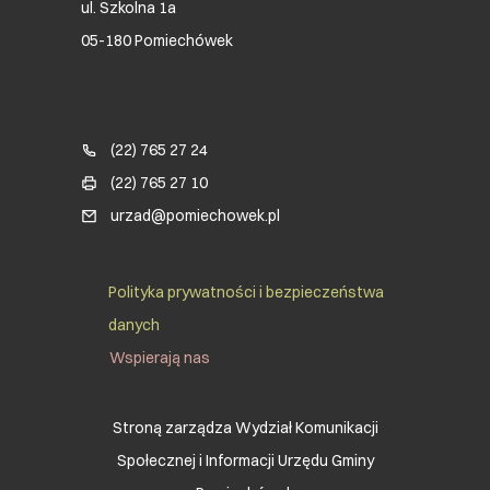
ul. Szkolna 1a
05-180 Pomiechówek
Blok kontaktowy (Footer)
(22) 765 27 24
(22) 765 27 10
urzad@pomiechowek.pl
Social Menu Footer
Polityka prywatności i bezpieczeństwa
danych
Wspierają nas
Stroną zarządza Wydział Komunikacji
Społecznej i Informacji Urzędu Gminy