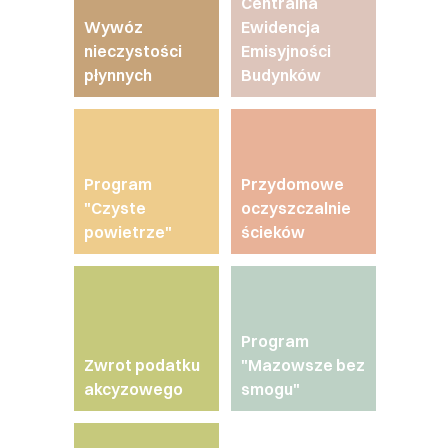
Centralna
Wywóz
Ewidencja
nieczystości
Emisyjności
płynnych
Budynków
Program
Przydomowe
"Czyste
oczyszczalnie
powietrze"
ścieków
Program
Zwrot podatku
"Mazowsze bez
akcyzowego
smogu"