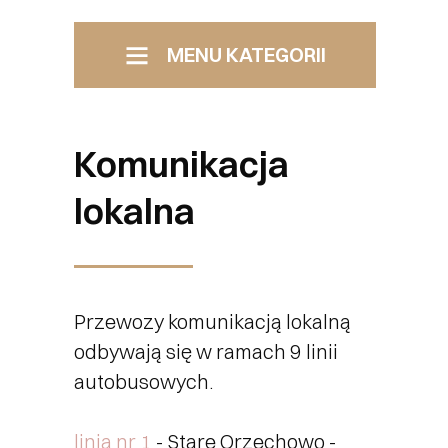
MENU KATEGORII
Menu Boczne
Pomiechówek
Komunikacja
Samorząd Załatw sprawę
lokalna
Transport
Przewozy komunikacją lokalną
Kultura i edukacja
odbywają się w ramach 9 linii
autobusowych.
Kino
linia nr 1
- Stare Orzechowo -