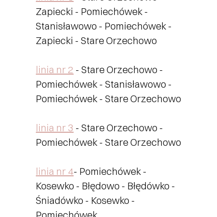
Zapiecki - Pomiechówek -
Ekologia i Środowisko
Stanisławowo - Pomiechówek -
Zapiecki - Stare Orzechowo
Polityka Społeczna
linia nr 2
- Stare Orzechowo -
Pomiechówek - Stanisławowo -
Kontakt z nami
Pomiechówek - Stare Orzechowo
linia nr 3
- Stare Orzechowo -
Pomiechówek - Stare Orzechowo
linia nr 4
- Pomiechówek -
Kosewko - Błędowo - Błędówko -
Śniadówko - Kosewko -
Pomiechówek