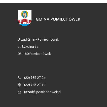
Urząd Gminy Pomiechówek
ul. Szkolna 1a
05-180 Pomiechówek
Blok kontaktowy (Footer)
(22) 765 27 24
(22) 765 27 10
urzad@pomiechowek.pl