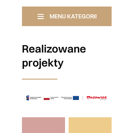
MENU KATEGORII
Menu Boczne
Pomiechówek
Realizowane
Samorząd Załatw sprawę
projekty
Transport
Kultura i edukacja
Kino