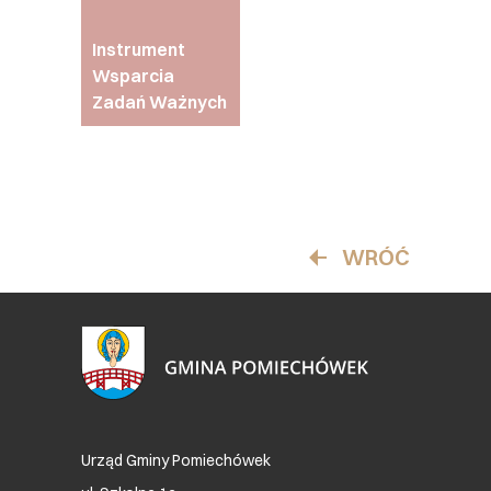
Instrument
Wsparcia
Zadań Ważnych
WRÓĆ
Urząd Gminy Pomiechówek