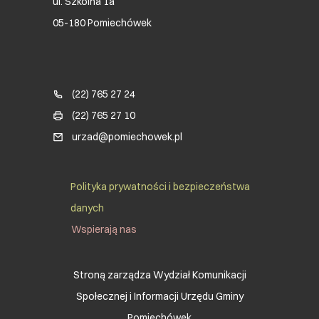
ul. Szkolna 1a
05-180 Pomiechówek
Blok kontaktowy (Footer)
(22) 765 27 24
(22) 765 27 10
urzad@pomiechowek.pl
Social Menu Footer
Polityka prywatności i bezpieczeństwa
danych
Wspierają nas
Stroną zarządza Wydział Komunikacji
Społecznej i Informacji Urzędu Gminy
Pomiechówek