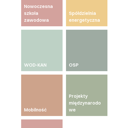
Nowoczesna
Ekologia i Środowisko
szkoła
Spółdzielnia
zawodowa
energetyczna
Polityka Społeczna
Kontakt z nami
WOD-KAN
OSP
Projekty
międzynarodo
Mobilność
we