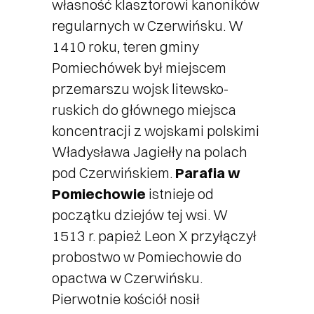
własność klasztorowi kanoników
Ekologia i Środowisko
regularnych w Czerwińsku. W
1410 roku, teren gminy
Pomiechówek był miejscem
Polityka Społeczna
przemarszu wojsk litewsko-
ruskich do głównego miejsca
Kontakt z nami
koncentracji z wojskami polskimi
Władysława Jagiełły na polach
pod Czerwińskiem.
Parafia w
Pomiechowie
istnieje od
początku dziejów tej wsi. W
1513 r. papież Leon X przyłączył
probostwo w Pomiechowie do
opactwa w Czerwińsku.
Pierwotnie kościół nosił