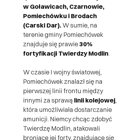
w Goławicach, Czarnowie,
Pomiechówku i Brodach
(Carski Dar).
W sumie, na
terenie gminy Pomiechówek
znajduje się prawie
30%
fortyfikacji Twierdzy Modlin
.
W czasie I wojny światowej,
Pomiechówek znalazł się na
pierwszej linii frontu między
innymi za sprawą
linii kolejowej
,
która umożliwiała dostarczanie
amunicji. Niemcy chcąc zdobyć
Twierdzę Modlin, atakowali
broniące jej forty, znajdujące się