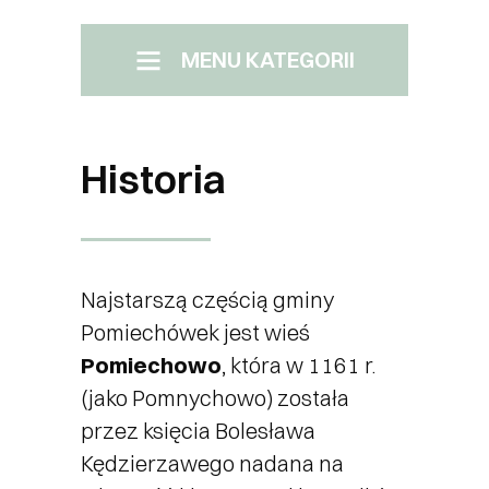
MENU KATEGORII
Menu Boczne
Pomiechówek
Historia
Samorząd Załatw sprawę
Transport
Najstarszą częścią gminy
Pomiechówek jest wieś
Kultura i edukacja
Pomiechowo
, która w 1161 r.
(jako Pomnychowo) została
przez księcia Bolesława
Kino
Kędzierzawego nadana na