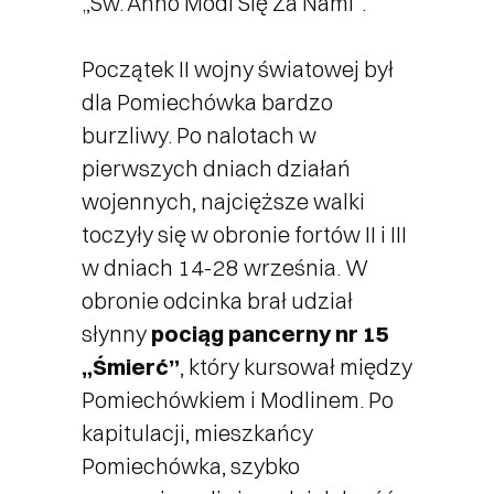
„Św. Anno Módl Się Za Nami”.
Początek II wojny światowej był
dla Pomiechówka bardzo
burzliwy. Po nalotach w
pierwszych dniach działań
wojennych, najcięższe walki
toczyły się w obronie fortów II i III
w dniach 14-28 września. W
obronie odcinka brał udział
słynny
pociąg pancerny nr 15
„Śmierć”
, który kursował między
Pomiechówkiem i Modlinem. Po
kapitulacji, mieszkańcy
Pomiechówka, szybko