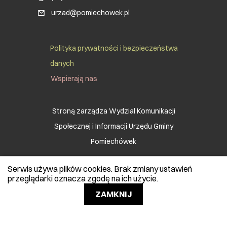
urzad@pomiechowek.pl
Social Menu Footer
Polityka prywatności i bezpieczeństwa
danych
Wspierają nas
Stroną zarządza Wydział Komunikacji
Społecznej i Informacji Urzędu Gminy
Pomiechówek
Serwis używa plików cookies. Brak zmiany ustawień
© 2026 Gmina Pomiechówek.
przeglądarki oznacza zgodę na ich użycie.
Wszelkie prawa zastrzeżone.
ZAMKNIJ
Realizacja:
Ideo