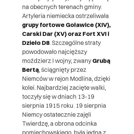
na obecnych terenach gminy.
Artyleria niemiecka ostrzeliwała
grupy fortowe Goławice (XIV),
Carski Dar (XV) oraz Fort XVI i
Dzieło D8
. Szczególne straty
powodowało najcięższy
moździerz I wojny, zwany
Grubą
Bertą
, ściągnięty przez
Niemców w rejon Modlina, dzięki
kolei. Najbardziej zacięte walki,
toczyły się w dniach 13-19
sierpnia 1915 roku. 19 sierpnia
Niemcy ostatecznie zajęli
Twierdzę, a obrona odcinka
pomiechowskiego, była jedną z