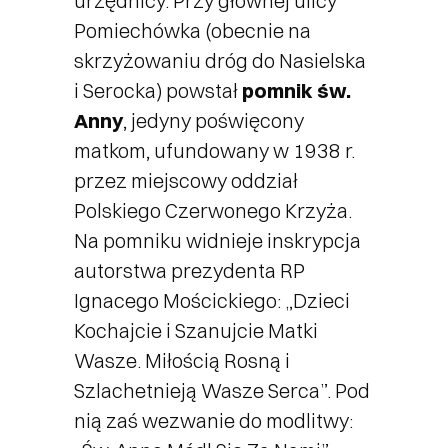
urzędnicy. Przy głównej ulicy
Pomiechówka (obecnie na
skrzyżowaniu dróg do Nasielska
i Serocka) powstał
pomnik św.
Anny
, jedyny poświęcony
matkom, ufundowany w 1938 r.
przez miejscowy oddział
Polskiego Czerwonego Krzyża.
Na pomniku widnieje inskrypcja
autorstwa prezydenta RP
Ignacego Mościckiego: „Dzieci
Kochajcie i Szanujcie Matki
Wasze. Miłością Rosną i
Szlachetnieją Wasze Serca”. Pod
nią zaś wezwanie do modlitwy: