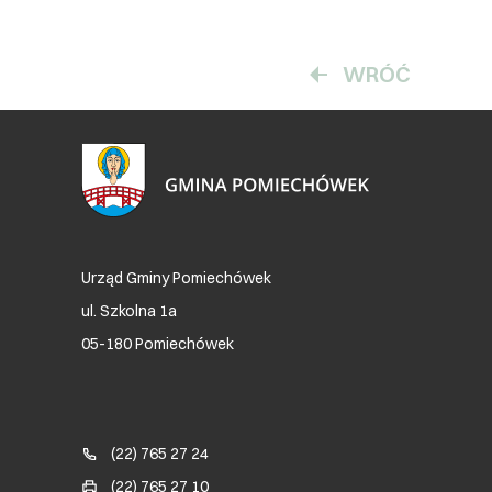
WRÓĆ
Urząd Gminy Pomiechówek
ul. Szkolna 1a
05-180 Pomiechówek
Blok kontaktowy (Footer)
(22) 765 27 24
(22) 765 27 10