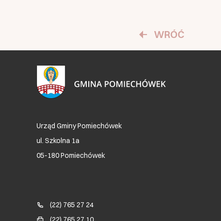
WRÓĆ
Urząd Gminy Pomiechówek
ul. Szkolna 1a
05-180 Pomiechówek
Blok kontaktowy (Footer)
(22) 765 27 24
(22) 765 27 10