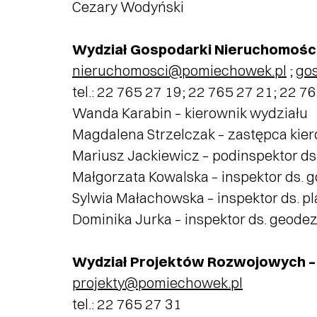
Cezary Wodyński
Wydział Gospodarki Nieruchomościa
nieruchomosci@pomiechowek.pl
;
go
tel.: 22 765 27 19; 22 765 27 21; 22 7
Wanda Karabin – kierownik wydziału
Magdalena Strzelczak – zastępca kie
Mariusz Jackiewicz – podinspektor ds
Małgorzata Kowalska – inspektor ds.
Sylwia Małachowska – inspektor ds. 
Dominika Jurka – inspektor ds. geodez
Wydział Projektów Rozwojowych – 
projekty@pomiechowek.pl
tel.: 22 765 27 31