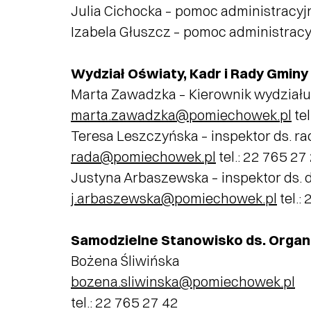
Julia Cichocka – pomoc administracyj
Izabela Głuszcz – pomoc administrac
Wydział Oświaty, Kadr i Rady Gminy 
Marta Zawadzka – Kierownik wydziału
marta.zawadzka@pomiechowek.pl
tel
Teresa Leszczyńska – inspektor ds. r
rada@pomiechowek.pl
tel.: 22 765 27
Justyna Arbaszewska – inspektor ds. 
j.arbaszewska@pomiechowek.pl
tel.:
Samodzielne Stanowisko ds. Organiza
Bożena Śliwińska
bozena.sliwinska@pomiechowek.pl
tel.: 22 765 27 42