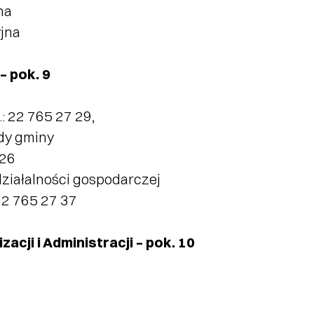
na
yjna
– pok. 9
.: 22 765 27 29,
ady gminy
 26
działalności gospodarczej
 22 765 27 37
cji i Administracji – pok. 10