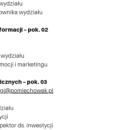
 wydziału
rownika wydziału
formacji – pok. 02
 wydziału
mocji i marketingu
icznych – pok. 03
rgi@pomiechowek.pl
ziału
ycji
ektor ds. inwestycji