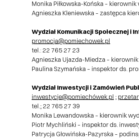
Monika Piłkowska-Końska – kierownik
Agnieszka Kleniewska – zastępca kie
Wydział Komunikacji Społecznej i In
promocja@pomiechowek.pl
tel.: 22 765 27 23
Agnieszka Ujazda-Miedza – kierownik
Paulina Szymańska – inspektor ds. pro
Wydział Inwestycji i Zamówień Publ
inwestycje@pomiechówek.pl
;
przeta
tel.; 22 765 27 39
Monika Lewandowska – kierownik wyd
Piotr Mychliński – inspektor ds. inwest
Patrycja Głowińska-Pazyrska – podinsp