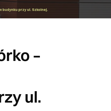
budynku przy ul. Szkolnej.
órko –
zy ul.