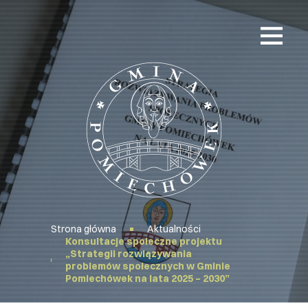
Przejdź
Przejdź
do
do
menu
głównej
głównego
treści
Strona
główna
Strona główna
Aktualności
Konsultacje społeczne projektu
„Strategii rozwiązywania
problemów społecznych w Gminie
Pomiechówek na lata 2025 – 2030”