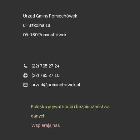
Urząd Gminy Pomiechówek
ul. Szkolna 1a
05-180 Pomiechówek
Blok kontaktowy (Footer)
(22) 765 27 24
(22) 765 27 10
urzad@pomiechowek.pl
Social Menu Footer
Polityka prywatności i bezpieczeństwa
danych
Wspierają nas