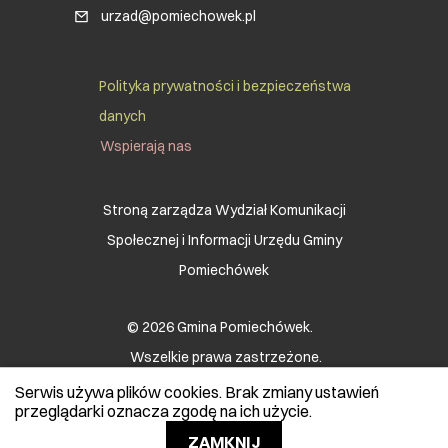
urzad@pomiechowek.pl
Social Menu Footer
Polityka prywatności i bezpieczeństwa
danych
Wspierają nas
Stroną zarządza Wydział Komunikacji
Społecznej i Informacji Urzędu Gminy
Pomiechówek
© 2026 Gmina Pomiechówek.
Wszelkie prawa zastrzeżone.
Serwis używa plików cookies. Brak zmiany ustawień
przeglądarki oznacza zgodę na ich użycie.
Realizacja:
Ideo
ZAMKNIJ