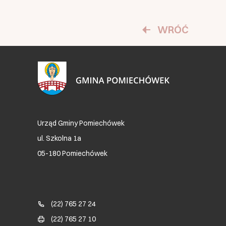
WRÓĆ
Urząd Gminy Pomiechówek
ul. Szkolna 1a
05-180 Pomiechówek
Blok kontaktowy (Footer)
(22) 765 27 24
(22) 765 27 10