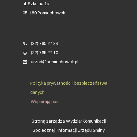
ul. Szkolna 1a
05-180 Pomiechówek
Blok kontaktowy (Footer)
(22) 765 27 24
(22) 765 27 10
urzad@pomiechowek.pl
Social Menu Footer
Polityka prywatności i bezpieczeństwa
danych
Wspierają nas
Stroną zarządza Wydział Komunikacji
Społecznej i Informacji Urzędu Gminy